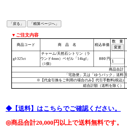
▼ご注文内容
数 量
商品コード
商 品 名
税込単価
チャーム/天然石シトリン（ラ
gf-325ct
ウンド4mm）ベゼル「14kgf」
円
880
（1個）
商品合計
「宅急便」又は「ゆうパック」送料
※【代金引換をご利用の場合のみ】代引手数料(税込)
総合計額（送料を除く）
◆【送料】はこちらでご確認ください。
◎商品合計20,000円以上で送料無料です。