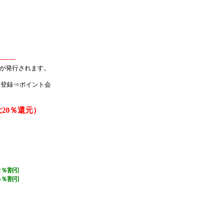
-------
トが発行されます。
ド登録⇒ポイント会
大20％還元）
2％割引
5％割引