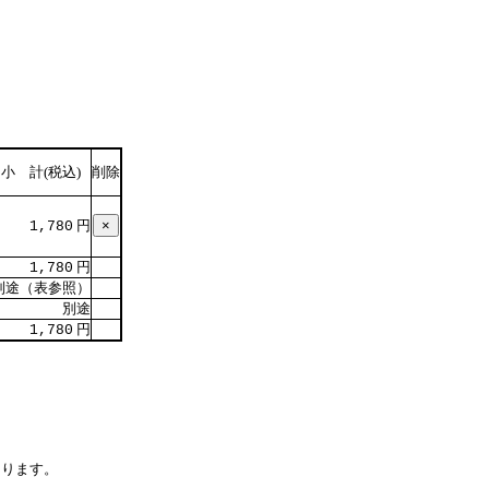
小 計(税込)
削除
円
1,780
円
1,780
別途（表参照）
別途
円
1,780
なります。