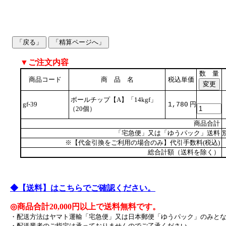
▼ご注文内容
数 量
商品コード
商 品 名
税込単価
ボールチップ【A】「14kgf」
gf-39
円
1,780
（20個）
商品合計
「宅急便」又は「ゆうパック」送料
※【代金引換をご利用の場合のみ】代引手数料(税込)
総合計額（送料を除く）
◆【送料】はこちらでご確認ください。
◎商品合計20,000円以上で送料無料です。
・配送方法はヤマト運輸「宅急便」又は日本郵便「ゆうパック」のみと
・配送業者のご指定は承っておりませんのでご了承ください。