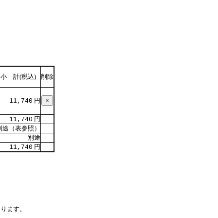
小 計(税込)
削除
円
11,740
円
11,740
別途（表参照）
別途
円
11,740
なります。