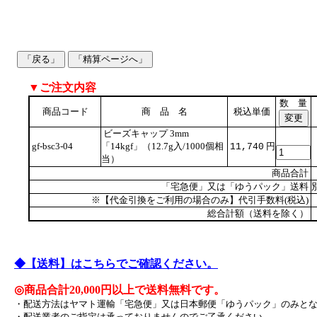
▼ご注文内容
数 量
商品コード
商 品 名
税込単価
ビーズキャップ 3mm
gf-bsc3-04
「14kgf」（12.7g入/1000個相
円
11,740
当）
商品合計
「宅急便」又は「ゆうパック」送料
※【代金引換をご利用の場合のみ】代引手数料(税込)
総合計額（送料を除く）
◆【送料】はこちらでご確認ください。
◎商品合計20,000円以上で送料無料です。
・配送方法はヤマト運輸「宅急便」又は日本郵便「ゆうパック」のみと
・配送業者のご指定は承っておりませんのでご了承ください。