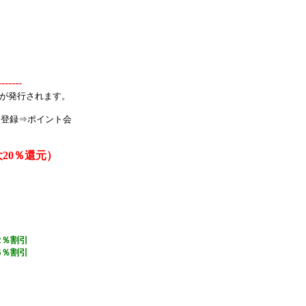
-------
トが発行されます。
ド登録⇒ポイント会
大20％還元）
2％割引
5％割引