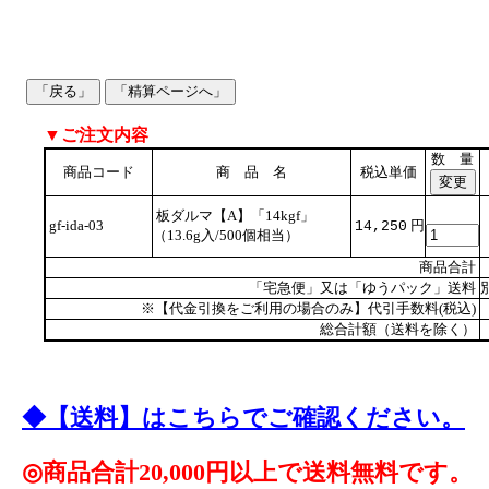
▼ご注文内容
数 量
商品コード
商 品 名
税込単価
板ダルマ【A】「14kgf」
gf-ida-03
円
14,250
（13.6g入/500個相当）
商品合計
「宅急便」又は「ゆうパック」送料
※【代金引換をご利用の場合のみ】代引手数料(税込)
総合計額（送料を除く）
◆【送料】はこちらでご確認ください。
◎商品合計20,000円以上で送料無料です。