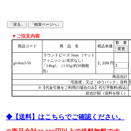
▼ご注文内容
数 量
商品コード
商 品 名
税込単価
ラウンドビーズ 3mm （マット
フィニッシュ/光沢なし）
gf-rbm3-50
円
2,100
「14kgf」（1.65g/約50個相
当）
商品合計
「宅急便」又は「ゆうパック」送料
※【代金引換をご利用の場合のみ】代引手数料(税込)
総合計額（送料を除く）
◆【送料】はこちらでご確認ください。