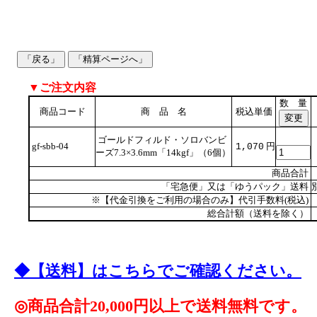
▼ご注文内容
数 量
商品コード
商 品 名
税込単価
ゴールドフィルド・ソロバンビ
gf-sbb-04
円
1,070
ーズ7.3×3.6mm「14kgf」（6個）
商品合計
「宅急便」又は「ゆうパック」送料
※【代金引換をご利用の場合のみ】代引手数料(税込)
総合計額（送料を除く）
◆【送料】はこちらでご確認ください。
◎商品合計20,000円以上で送料無料です。