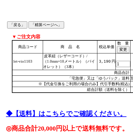
▼ご注文内容
数 量
商品コード
商 品 名
税込単価
皮革紐（レザーコード）/
let-vio1103
（1.0mm×10メートル）（バイ
円
3,190
オレット）（3本）
商品合計
「宅急便」又は「ゆうパック」送料
※【代金引換をご利用の場合のみ】代引手数料(税込)
総合計額（送料を除く）
◆【送料】はこちらでご確認ください。
◎商品合計20,000円以上で送料無料です。