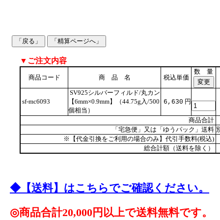
▼ご注文内容
数 量
商品コード
商 品 名
税込単価
SV925シルバーフィルド/丸カン
sf-mc6093
【6mm×0.9mm】（44.75g入/500
円
6,630
個相当）
商品合計
「宅急便」又は「ゆうパック」送料
※【代金引換をご利用の場合のみ】代引手数料(税込)
総合計額（送料を除く）
◆【送料】はこちらでご確認ください。
◎商品合計20,000円以上で送料無料です。