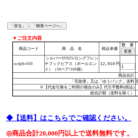
▼ご注文内容
数 量
商品コード
商 品 名
税込単価
シルバーSV925/ロングフレン
ss-fplb-050
チフックピアス（ボールエン
円
12,010
ド）（50ペア/100個）
商品合計
「宅急便」又は「ゆうパック」送料
※【代金引換をご利用の場合のみ】代引手数料(税込)
総合計額（送料を除く）
◆【送料】はこちらでご確認ください。
◎商品合計20,000円以上で送料無料です。