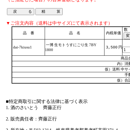
▼ご注文内容（送料は中サイズにて表示されます）
数
品 番
品 名
内税単価
一博 生モトうすにごり生 7BY
dai-7kiusu1
円
3,500
1800
商品
内）消
仮）送料 中サ
手
仮）合
■特定商取引に関する法律に基づく表示
1. 酒のさいとう 齊藤正行
2. 販売責任者：齊藤正行