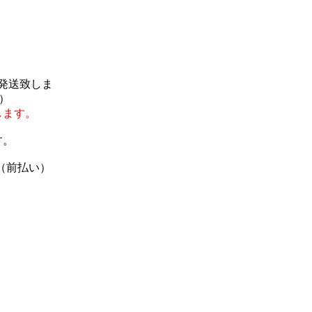
で発送致しま
）
します。
す。
（前払い）