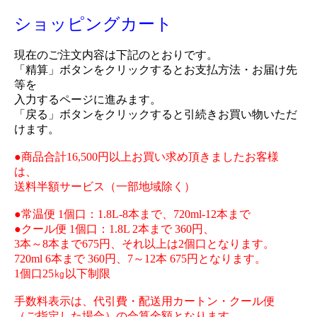
ショッピングカート
現在のご注文内容は下記のとおりです。
「精算」ボタンをクリックするとお支払方法・お届け先
等を
入力するページに進みます。
「戻る」ボタンをクリックすると引続きお買い物いただ
けます。
●商品合計16,500円以上お買い求め頂きましたお客様
は、
送料半額サービス（一部地域除く）
●常温便 1個口：1.8L-8本まで、720ml-12本まで
●クール便 1個口：1.8L 2本まで 360円、
3本～8本まで675円、それ以上は2個口となります。
720ml 6本まで 360円、7～12本 675円となります。
1個口25㎏以下制限
手数料表示は、代引費・配送用カートン・クール便
（ご指定した場合）の合算金額となります。