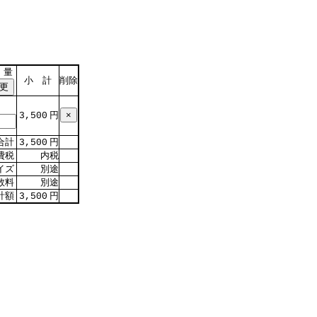
 量
小 計
削除
円
3,500
合計
円
3,500
費税
内税
イズ
別途
数料
別途
計額
円
3,500