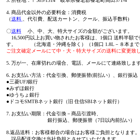
3. 所在地：〒503-1314 岐阜県養老郡養老町高田371-4
4. 商品代金以外の必要料金：消費税
（
送料
、代引費、配送カートン、クール、振込手数料)
〇
送料
小、中、大、特大サイズの金額がございます。
16,500円以上お買い物されたお客様は、1個口 送料半額
す。 （北海道・沖縄を除く）（1個口 1.8L－８本まで
ご注文確定メールにて中・大・特大サイズの送料に変更致
5. 万が一、在庫切れの場合、電話、メールにて連絡致しま
6. お支払い方法：代金引換、郵便振替(前払い）、銀行振込
●三菱UFJ銀行
●みずほ銀行
●ゆうちょ銀行
●ドコモSMTBネット銀行（旧 住信SBIネット銀行）
7. お支払い期限：代金引換－商品引渡時、
銀行振込、郵便振替（7日以内前払い）
8.返品送料：お客様都合の場合はお客様ご負担となります。
誤品配送交換は当社負担とさせていただきます。