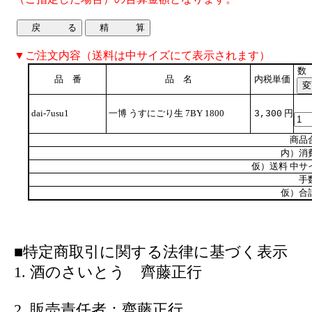
▼ご注文内容（送料は中サイズにて表示されます）
数
品 番
品 名
内税単価
dai-7usu1
一博 うすにごり生 7BY 1800
円
3,300
商品
内）消
仮）送料 中サ
手
仮）合
■特定商取引に関する法律に基づく表示
1. 酒のさいとう 齊藤正行
2. 販売責任者：齊藤正行