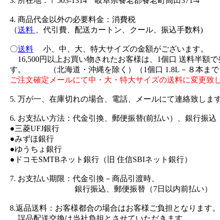
3. 所在地：〒503-1314 岐阜県養老郡養老町高田371-4
4. 商品代金以外の必要料金：消費税
（
送料
、代引費、配送カートン、クール、振込手数料)
〇
送料
小、中、大、特大サイズの金額がございます。
16,500円以上お買い物されたお客様は、1個口 送料半額
す。 （北海道・沖縄を除く）（1個口 1.8L－８本まで
ご注文確定メールにて中・大・特大サイズの送料に変更致
5. 万が一、在庫切れの場合、電話、メールにて連絡致しま
6. お支払い方法：代金引換、郵便振替(前払い）、銀行振込
●三菱UFJ銀行
●みずほ銀行
●ゆうちょ銀行
●ドコモSMTBネット銀行（旧 住信SBIネット銀行）
7. お支払い期限：代金引換－商品引渡時、
銀行振込、郵便振替（7日以内前払い）
8.返品送料：お客様都合の場合はお客様ご負担となります。
誤品配送交換は当社負担とさせていただきます。