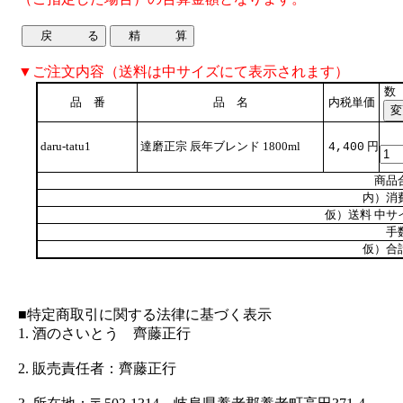
▼ご注文内容（送料は中サイズにて表示されます）
数
品 番
品 名
内税単価
daru-tatu1
達磨正宗 辰年ブレンド 1800ml
円
4,400
商品
内）消
仮）送料 中サ
手
仮）合
■特定商取引に関する法律に基づく表示
1. 酒のさいとう 齊藤正行
2. 販売責任者：齊藤正行