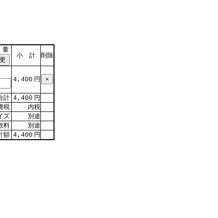
 量
小 計
削除
円
4,400
合計
円
4,400
費税
内税
イズ
別途
数料
別途
計額
円
4,400