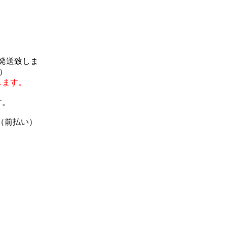
で発送致しま
）
します。
す。
（前払い）