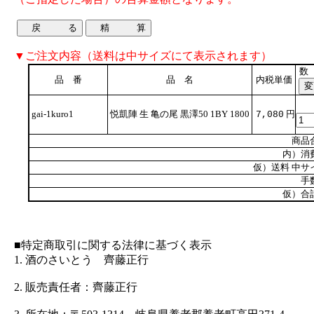
▼ご注文内容（送料は中サイズにて表示されます）
数
品 番
品 名
内税単価
gai-1kuro1
悦凱陣 生 亀の尾 黒澤50 1BY 1800
円
7,080
商品
内）消
仮）送料 中サ
手
仮）合
■特定商取引に関する法律に基づく表示
1. 酒のさいとう 齊藤正行
2. 販売責任者：齊藤正行