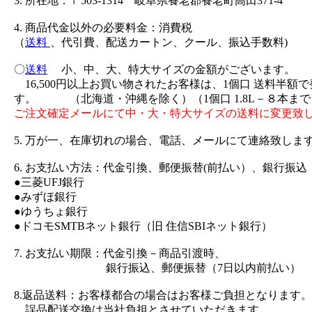
3. 所在地：〒503-1314 岐阜県養老郡養老町高田371-4
4. 商品代金以外の必要料金：消費税
（
送料
、代引費、配送カートン、クール、振込手数料)
〇
送料
小、中、大、特大サイズの金額がございます。
16,500円以上お買い物されたお客様は、1個口 送料半額
す。 （北海道・沖縄を除く）（1個口 1.8L－８本まで
ご注文確定メールにて中・大・特大サイズの送料に変更致
5. 万が一、在庫切れの場合、電話、メールにて連絡致しま
6. お支払い方法：代金引換、郵便振替(前払い）、銀行振込
●三菱UFJ銀行
●みずほ銀行
●ゆうちょ銀行
●ドコモSMTBネット銀行（旧 住信SBIネット銀行）
7. お支払い期限：代金引換－商品引渡時、
銀行振込、郵便振替（7日以内前払い）
8.返品送料：お客様都合の場合はお客様ご負担となります。
誤品配送交換は当社負担とさせていただきます。