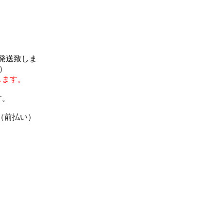
で発送致しま
）
します。
す。
（前払い）