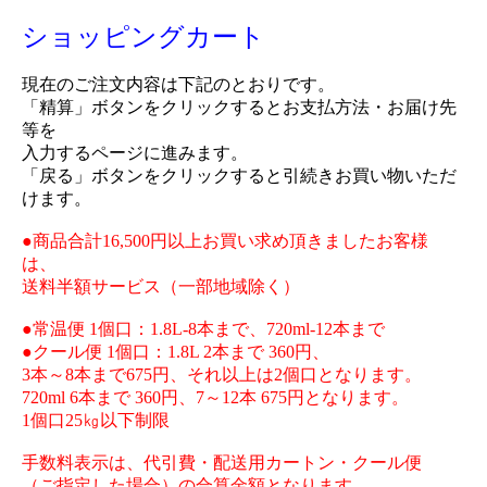
ショッピングカート
現在のご注文内容は下記のとおりです。
「精算」ボタンをクリックするとお支払方法・お届け先
等を
入力するページに進みます。
「戻る」ボタンをクリックすると引続きお買い物いただ
けます。
●商品合計16,500円以上お買い求め頂きましたお客様
は、
送料半額サービス（一部地域除く）
●常温便 1個口：1.8L-8本まで、720ml-12本まで
●クール便 1個口：1.8L 2本まで 360円、
3本～8本まで675円、それ以上は2個口となります。
720ml 6本まで 360円、7～12本 675円となります。
1個口25㎏以下制限
手数料表示は、代引費・配送用カートン・クール便
（ご指定した場合）の合算金額となります。