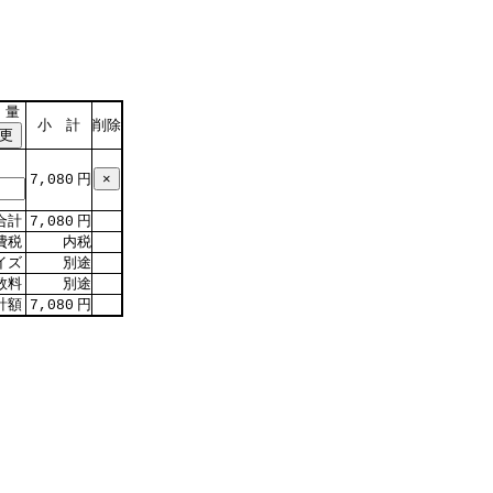
 量
小 計
削除
円
7,080
合計
円
7,080
費税
内税
イズ
別途
数料
別途
計額
円
7,080