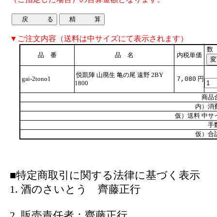
▼ご注文内容（送料は中サイズにて表示されます）
数
品 番
品 名
内税単価
悦凱陣 山廃生 亀の尾 遠野 2BY
gai-2tono1
円
7,080
1800
商品
内）消
仮）送料 中サ
手
仮）合
■特定商取引に関する法律に基づく表示
1. 酒のさいとう 齊藤正行
2. 販売責任者：齊藤正行