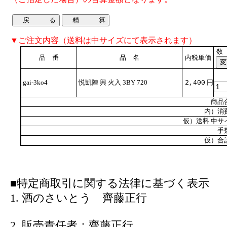
▼ご注文内容（送料は中サイズにて表示されます）
数
品 番
品 名
内税単価
gai-3ko4
悦凱陣 興 火入 3BY 720
円
2,400
商品
内）消
仮）送料 中サ
手
仮）合
■特定商取引に関する法律に基づく表示
1. 酒のさいとう 齊藤正行
2. 販売責任者：齊藤正行