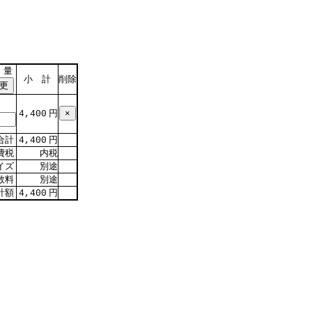
 量
小 計
削除
円
4,400
合計
円
4,400
費税
内税
イズ
別途
数料
別途
計額
円
4,400