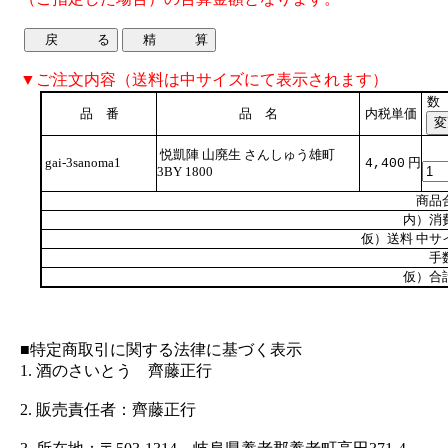
▼ご注文内容（送料は中サイズにて表示されます）
数
品 番
品 名
内税単価
悦凱陣 山廃生 さんしゅう雄町
gai-3sanoma1
円
4,400
3BY 1800
商品
内）消
仮）送料 中サ
手
仮）合
■特定商取引に関する法律に基づく表示
1. 酒のさいとう 齊藤正行
2. 販売責任者：齊藤正行