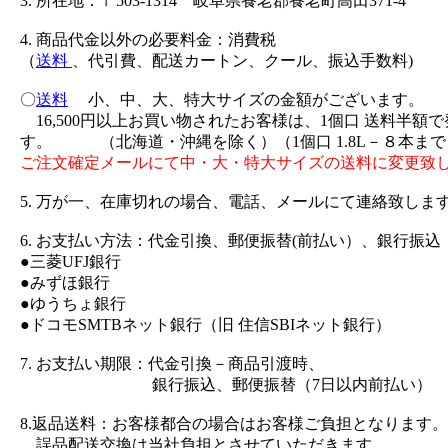
3. 所在地：〒503-1314 岐阜県養老郡養老町高田371-4
4. 商品代金以外の必要料金：消費税
（
送料
、代引費、配送カートン、クール、振込手数料)
〇
送料
小、中、大、特大サイズの金額がございます。
16,500円以上お買い物されたお客様は、1個口 送料半額
す。 （北海道・沖縄を除く）（1個口 1.8L－８本まで
ご注文確定メールにて中・大・特大サイズの送料に変更致
5. 万が一、在庫切れの場合、電話、メールにて連絡致しま
6. お支払い方法：代金引換、郵便振替(前払い）、銀行振込
●三菱UFJ銀行
●みずほ銀行
●ゆうちょ銀行
●ドコモSMTBネット銀行（旧 住信SBIネット銀行）
7. お支払い期限：代金引換－商品引渡時、
銀行振込、郵便振替（7日以内前払い）
8.返品送料：お客様都合の場合はお客様ご負担となります。
誤品配送交換は当社負担とさせていただきます。