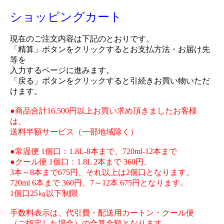
ショッピングカート
現在のご注文内容は下記のとおりです。
「精算」ボタンをクリックするとお支払方法・お届け先
等を
入力するページに進みます。
「戻る」ボタンをクリックすると引続きお買い物いただ
けます。
●商品合計16,500円以上お買い求め頂きましたお客様
は、
送料半額サービス（一部地域除く）
●常温便 1個口：1.8L-8本まで、720ml-12本まで
●クール便 1個口：1.8L 2本まで 360円、
3本～8本まで675円、それ以上は2個口となります。
720ml 6本まで 360円、7～12本 675円となります。
1個口25㎏以下制限
手数料表示は、代引費・配送用カートン・クール便
（ご指定した場合）の合算金額となります。