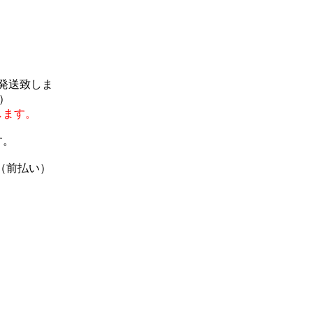
で発送致しま
）
します。
す。
（前払い）