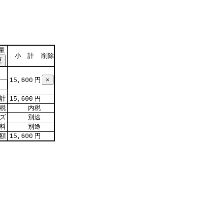
量
小 計
削除
円
15,600
計
円
15,600
税
内税
イズ
別途
料
別途
額
円
15,600