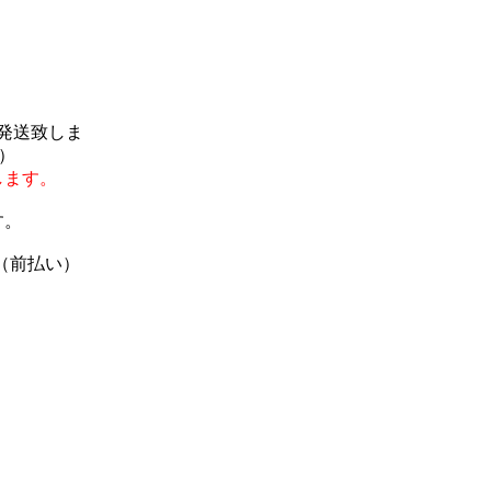
で発送致しま
）
します。
す。
（前払い）