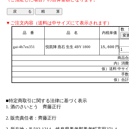
▼ご注文内容（送料は中サイズにて表示されます）
数 
品 番
品 名
内税単価
gai-4b7en351
悦凱陣 燕石 生生 4BY 1800
円
15,600
商品合
内）消費
仮）送料 中サ
手数
仮）合計
■特定商取引に関する法律に基づく表示
1. 酒のさいとう 齊藤正行
2. 販売責任者：齊藤正行