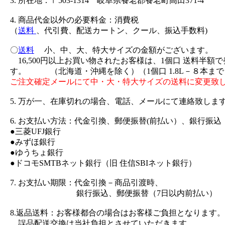
3. 所在地：〒503-1314 岐阜県養老郡養老町高田371-4
4. 商品代金以外の必要料金：消費税
（
送料
、代引費、配送カートン、クール、振込手数料)
〇
送料
小、中、大、特大サイズの金額がございます。
16,500円以上お買い物されたお客様は、1個口 送料半額
す。 （北海道・沖縄を除く）（1個口 1.8L－８本まで
ご注文確定メールにて中・大・特大サイズの送料に変更致
5. 万が一、在庫切れの場合、電話、メールにて連絡致しま
6. お支払い方法：代金引換、郵便振替(前払い）、銀行振込
●三菱UFJ銀行
●みずほ銀行
●ゆうちょ銀行
●ドコモSMTBネット銀行（旧 住信SBIネット銀行）
7. お支払い期限：代金引換－商品引渡時、
銀行振込、郵便振替（7日以内前払い）
8.返品送料：お客様都合の場合はお客様ご負担となります。
誤品配送交換は当社負担とさせていただきます。