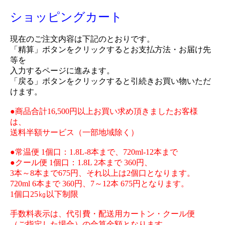
ショッピングカート
現在のご注文内容は下記のとおりです。
「精算」ボタンをクリックするとお支払方法・お届け先
等を
入力するページに進みます。
「戻る」ボタンをクリックすると引続きお買い物いただ
けます。
●商品合計16,500円以上お買い求め頂きましたお客様
は、
送料半額サービス（一部地域除く）
●常温便 1個口：1.8L-8本まで、720ml-12本まで
●クール便 1個口：1.8L 2本まで 360円、
3本～8本まで675円、それ以上は2個口となります。
720ml 6本まで 360円、7～12本 675円となります。
1個口25㎏以下制限
手数料表示は、代引費・配送用カートン・クール便
（ご指定した場合）の合算金額となります。