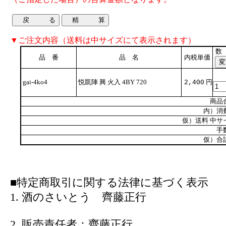
▼ご注文内容（送料は中サイズにて表示されます）
数
品 番
品 名
内税単価
gai-4ko4
悦凱陣 興 火入 4BY 720
円
2,400
商品
内）消
仮）送料 中サ
手
仮）合
■特定商取引に関する法律に基づく表示
1. 酒のさいとう 齊藤正行
2. 販売責任者：齊藤正行