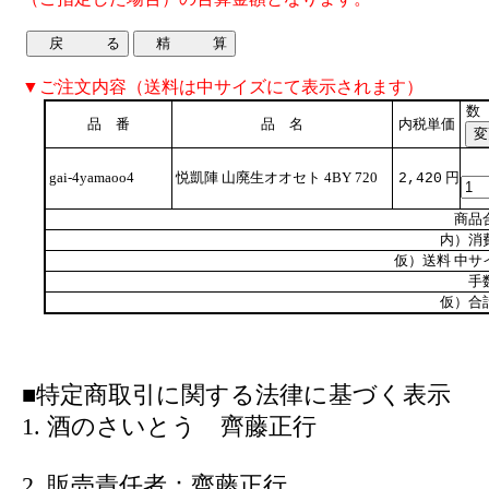
▼ご注文内容（送料は中サイズにて表示されます）
数
品 番
品 名
内税単価
gai-4yamaoo4
悦凱陣 山廃生オオセト 4BY 720
円
2,420
商品
内）消
仮）送料 中サ
手
仮）合
■特定商取引に関する法律に基づく表示
1. 酒のさいとう 齊藤正行
2. 販売責任者：齊藤正行