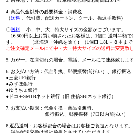
3. 所在地：〒503-1314 岐阜県養老郡養老町高田371-4
4. 商品代金以外の必要料金：消費税
（
送料
、代引費、配送カートン、クール、振込手数料)
〇
送料
小、中、大、特大サイズの金額がございます。
16,500円以上お買い物されたお客様は、1個口 送料半額
す。 （北海道・沖縄を除く）（1個口 1.8L－８本まで
ご注文確定メールにて中・大・特大サイズの送料に変更致
5. 万が一、在庫切れの場合、電話、メールにて連絡致しま
6. お支払い方法：代金引換、郵便振替(前払い）、銀行振込
●三菱UFJ銀行
●みずほ銀行
●ゆうちょ銀行
●ドコモSMTBネット銀行（旧 住信SBIネット銀行）
7. お支払い期限：代金引換－商品引渡時、
銀行振込、郵便振替（7日以内前払い）
8.返品送料：お客様都合の場合はお客様ご負担となります。
誤品配送交換は当社負担とさせていただきます。