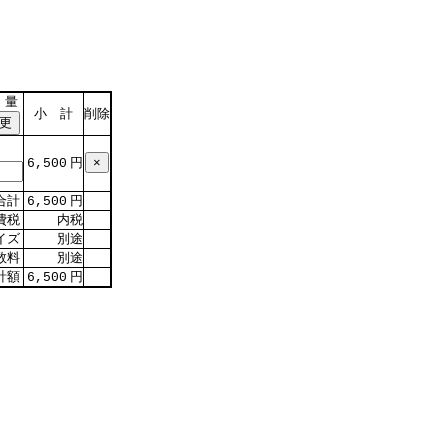
 量
小 計
削除
円
6,500
合計
円
6,500
費税
内税
イズ
別途
数料
別途
計額
円
6,500