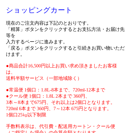
ショッピングカート
現在のご注文内容は下記のとおりです。
「精算」ボタンをクリックするとお支払方法・お届け先
等を
入力するページに進みます。
「戻る」ボタンをクリックすると引続きお買い物いただ
けます。
●商品合計16,500円以上お買い求め頂きましたお客様
は、
送料半額サービス（一部地域除く）
●常温便 1個口：1.8L-8本まで、720ml-12本まで
●クール便 1個口：1.8L 2本まで 360円、
3本～8本まで675円、それ以上は2個口となります。
720ml 6本まで 360円、7～12本 675円となります。
1個口25㎏以下制限
手数料表示は、代引費・配送用カートン・クール便
（ご指定した場合）の合算金額となります。