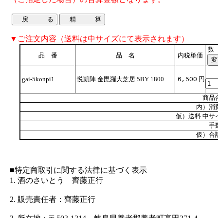
▼ご注文内容（送料は中サイズにて表示されます）
数
品 番
品 名
内税単価
gai-5konpi1
悦凱陣 金毘羅大芝居 5BY 1800
円
6,500
商品
内）消
仮）送料 中サ
手
仮）合
■特定商取引に関する法律に基づく表示
1. 酒のさいとう 齊藤正行
2. 販売責任者：齊藤正行