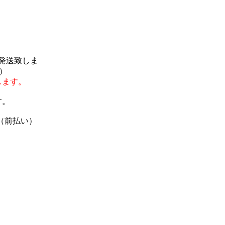
で発送致しま
）
します。
す。
（前払い）