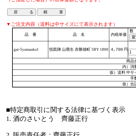
▼ご注文内容（送料は中サイズにて表示されます）
数
品 番
品 名
内税単価
gai-5yamaaka1
悦凱陣 山廃生 赤磐雄町 5BY 1800
円
4,700
商品
内）消
仮）送料 中サ
手
仮）合
■特定商取引に関する法律に基づく表示
1. 酒のさいとう 齊藤正行
2. 販売責任者：齊藤正行