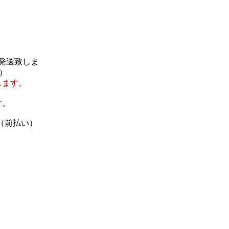
で発送致しま
）
します。
す。
（前払い）