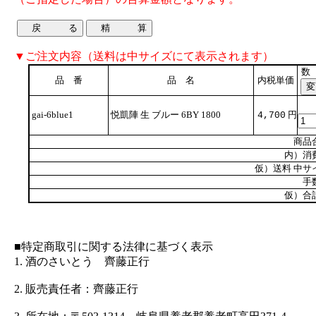
▼ご注文内容（送料は中サイズにて表示されます）
数
品 番
品 名
内税単価
gai-6blue1
悦凱陣 生 ブルー 6BY 1800
円
4,700
商品
内）消
仮）送料 中サ
手
仮）合
■特定商取引に関する法律に基づく表示
1. 酒のさいとう 齊藤正行
2. 販売責任者：齊藤正行