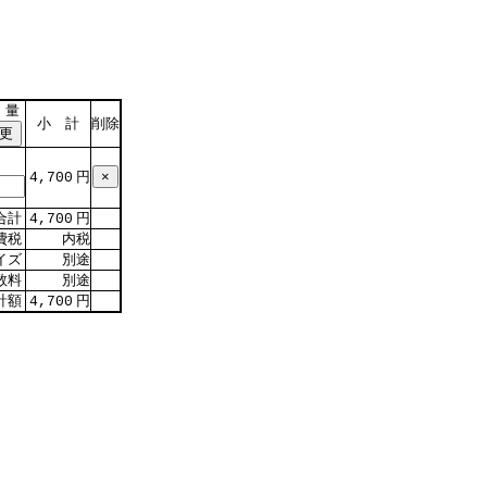
 量
小 計
削除
円
4,700
合計
円
4,700
費税
内税
イズ
別途
数料
別途
計額
円
4,700