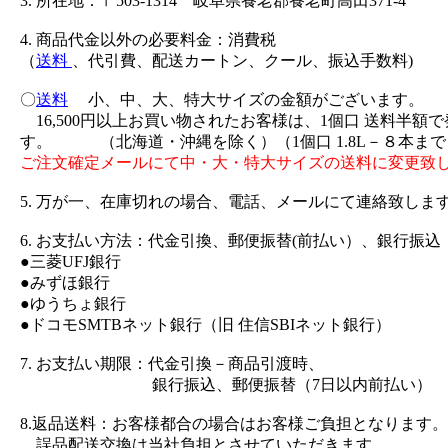
3. 所在地：〒503-1314 岐阜県養老郡養老町高田371-4
4. 商品代金以外の必要料金：消費税
（
送料
、代引費、配送カートン、クール、振込手数料)
〇
送料
小、中、大、特大サイズの金額がございます。
16,500円以上お買い物されたお客様は、1個口 送料半額
す。 （北海道・沖縄を除く）（1個口 1.8L－８本まで
ご注文確定メールにて中・大・特大サイズの送料に変更致
5. 万が一、在庫切れの場合、電話、メールにて連絡致しま
6. お支払い方法：代金引換、郵便振替(前払い）、銀行振込
●三菱UFJ銀行
●みずほ銀行
●ゆうちょ銀行
●ドコモSMTBネット銀行（旧 住信SBIネット銀行）
7. お支払い期限：代金引換－商品引渡時、
銀行振込、郵便振替（7日以内前払い）
8.返品送料：お客様都合の場合はお客様ご負担となります。
誤品配送交換は当社負担とさせていただきます。