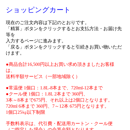
ショッピングカート
現在のご注文内容は下記のとおりです。
「精算」ボタンをクリックするとお支払方法・お届け先
等を
入力するページに進みます。
「戻る」ボタンをクリックすると引続きお買い物いただ
けます。
●商品合計16,500円以上お買い求め頂きましたお客様
は、
送料半額サービス（一部地域除く）
●常温便 1個口：1.8L-8本まで、720ml-12本まで
●クール便 1個口：1.8L 2本まで 360円、
3本～8本まで675円、それ以上は2個口となります。
720ml 6本まで 360円、7～12本 675円となります。
1個口25㎏以下制限
手数料表示は、代引費・配送用カートン・クール便
（ご指定した場合）の合算金額となります。