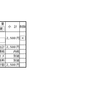
 量
小 計
削除
円
2,500
合計
円
2,500
費税
内税
イズ
別途
数料
別途
計額
円
2,500