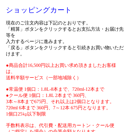
ショッピングカート
現在のご注文内容は下記のとおりです。
「精算」ボタンをクリックするとお支払方法・お届け先
等を
入力するページに進みます。
「戻る」ボタンをクリックすると引続きお買い物いただ
けます。
●商品合計16,500円以上お買い求め頂きましたお客様
は、
送料半額サービス（一部地域除く）
●常温便 1個口：1.8L-8本まで、720ml-12本まで
●クール便 1個口：1.8L 2本まで 360円、
3本～8本まで675円、それ以上は2個口となります。
720ml 6本まで 360円、7～12本 675円となります。
1個口25㎏以下制限
手数料表示は、代引費・配送用カートン・クール便
（ご指定した場合）の合算金額となります。