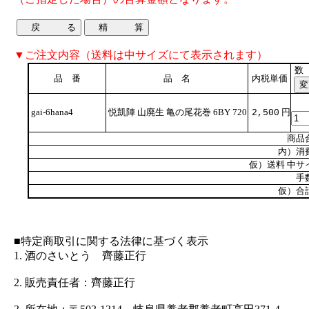
▼ご注文内容（送料は中サイズにて表示されます）
数
品 番
品 名
内税単価
gai-6hana4
悦凱陣 山廃生 亀の尾花巻 6BY 720
円
2,500
商品
内）消
仮）送料 中サ
手
仮）合
■特定商取引に関する法律に基づく表示
1. 酒のさいとう 齊藤正行
2. 販売責任者：齊藤正行