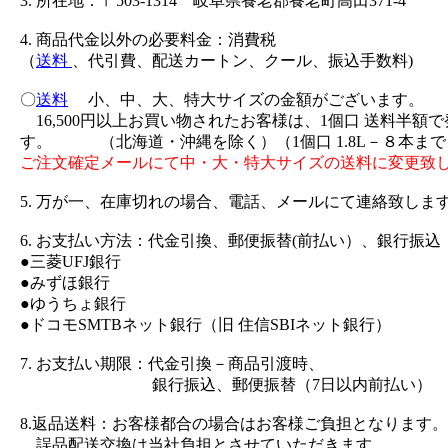
3. 所在地：〒503-1314 岐阜県養老郡養老町高田371-4
4. 商品代金以外の必要料金：消費税
（
送料
、代引費、配送カートン、クール、振込手数料)
〇
送料
小、中、大、特大サイズの金額がございます。
16,500円以上お買い物されたお客様は、1個口 送料半額
す。 （北海道・沖縄を除く）（1個口 1.8L－８本まで
ご注文確定メールにて中・大・特大サイズの送料に変更致
5. 万が一、在庫切れの場合、電話、メールにて連絡致しま
6. お支払い方法：代金引換、郵便振替(前払い）、銀行振込
●三菱UFJ銀行
●みずほ銀行
●ゆうちょ銀行
●ドコモSMTBネット銀行（旧 住信SBIネット銀行）
7. お支払い期限：代金引換－商品引渡時、
銀行振込、郵便振替（7日以内前払い）
8.返品送料：お客様都合の場合はお客様ご負担となります。
誤品配送交換は当社負担とさせていただきます。