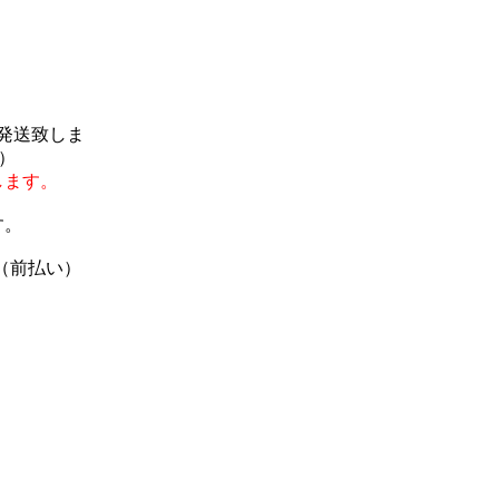
で発送致しま
）
します。
す。
（前払い）