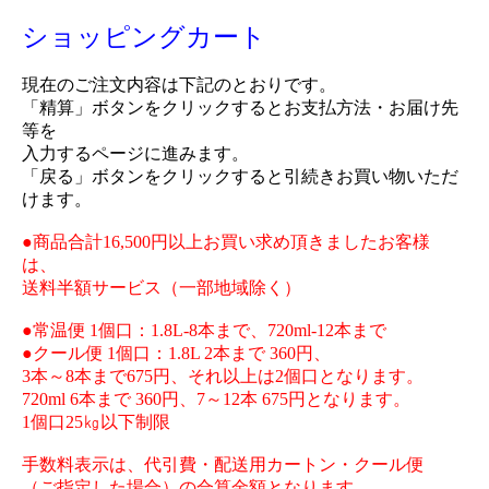
ショッピングカート
現在のご注文内容は下記のとおりです。
「精算」ボタンをクリックするとお支払方法・お届け先
等を
入力するページに進みます。
「戻る」ボタンをクリックすると引続きお買い物いただ
けます。
●商品合計16,500円以上お買い求め頂きましたお客様
は、
送料半額サービス（一部地域除く）
●常温便 1個口：1.8L-8本まで、720ml-12本まで
●クール便 1個口：1.8L 2本まで 360円、
3本～8本まで675円、それ以上は2個口となります。
720ml 6本まで 360円、7～12本 675円となります。
1個口25㎏以下制限
手数料表示は、代引費・配送用カートン・クール便
（ご指定した場合）の合算金額となります。