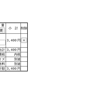
 量
小 計
削除
円
3,400
合計
円
3,400
費税
内税
イズ
別途
数料
別途
計額
円
3,400