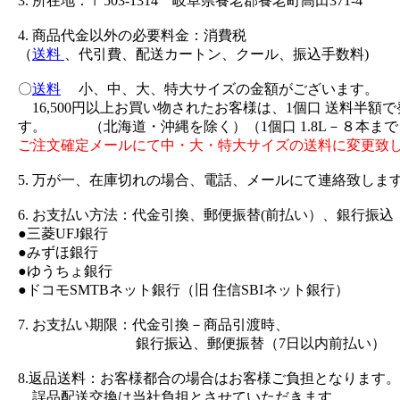
3. 所在地：〒503-1314 岐阜県養老郡養老町高田371-4
4. 商品代金以外の必要料金：消費税
（
送料
、代引費、配送カートン、クール、振込手数料)
〇
送料
小、中、大、特大サイズの金額がございます。
16,500円以上お買い物されたお客様は、1個口 送料半額
す。 （北海道・沖縄を除く）（1個口 1.8L－８本まで
ご注文確定メールにて中・大・特大サイズの送料に変更致
5. 万が一、在庫切れの場合、電話、メールにて連絡致しま
6. お支払い方法：代金引換、郵便振替(前払い）、銀行振込
●三菱UFJ銀行
●みずほ銀行
●ゆうちょ銀行
●ドコモSMTBネット銀行（旧 住信SBIネット銀行）
7. お支払い期限：代金引換－商品引渡時、
銀行振込、郵便振替（7日以内前払い）
8.返品送料：お客様都合の場合はお客様ご負担となります。
誤品配送交換は当社負担とさせていただきます。