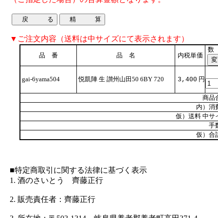
▼ご注文内容（送料は中サイズにて表示されます）
数
品 番
品 名
内税単価
gai-6yama504
悦凱陣 生 讃州山田50 6BY 720
円
3,400
商品
内）消
仮）送料 中サ
手
仮）合
■特定商取引に関する法律に基づく表示
1. 酒のさいとう 齊藤正行
2. 販売責任者：齊藤正行