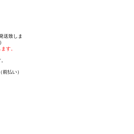
で発送致しま
）
します。
す。
（前払い）