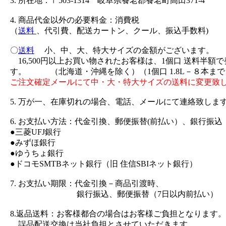
3. 所在地：〒503-1314 岐阜県養老郡養老町高田371-4
4. 商品代金以外の必要料金：消費税
（
送料
、代引費、配送カートン、クール、振込手数料)
〇
送料
小、中、大、特大サイズの金額がございます。
16,500円以上お買い物されたお客様は、1個口 送料半額
す。 （北海道・沖縄を除く）（1個口 1.8L－８本まで
ご注文確定メールにて中・大・特大サイズの送料に変更致
5. 万が一、在庫切れの場合、電話、メールにて連絡致しま
6. お支払い方法：代金引換、郵便振替(前払い）、銀行振込
●三菱UFJ銀行
●みずほ銀行
●ゆうちょ銀行
●ドコモSMTBネット銀行（旧 住信SBIネット銀行）
7. お支払い期限：代金引換－商品引渡時、
銀行振込、郵便振替（7日以内前払い）
8.返品送料：お客様都合の場合はお客様ご負担となります。
誤品配送交換は当社負担とさせていただきます。