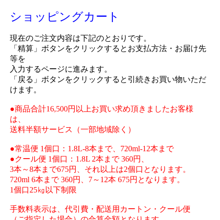
ショッピングカート
現在のご注文内容は下記のとおりです。
「精算」ボタンをクリックするとお支払方法・お届け先
等を
入力するページに進みます。
「戻る」ボタンをクリックすると引続きお買い物いただ
けます。
●商品合計16,500円以上お買い求め頂きましたお客様
は、
送料半額サービス（一部地域除く）
●常温便 1個口：1.8L-8本まで、720ml-12本まで
●クール便 1個口：1.8L 2本まで 360円、
3本～8本まで675円、それ以上は2個口となります。
720ml 6本まで 360円、7～12本 675円となります。
1個口25㎏以下制限
手数料表示は、代引費・配送用カートン・クール便
（ご指定した場合）の合算金額となります。