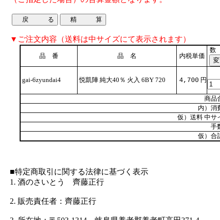
▼ご注文内容（送料は中サイズにて表示されます）
数
品 番
品 名
内税単価
gai-6zyundai4
悦凱陣 純大40％ 火入 6BY 720
円
4,700
商品
内）消
仮）送料 中サ
手
仮）合
■特定商取引に関する法律に基づく表示
1. 酒のさいとう 齊藤正行
2. 販売責任者：齊藤正行