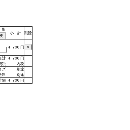
 量
小 計
削除
円
4,700
合計
円
4,700
費税
内税
イズ
別途
数料
別途
計額
円
4,700