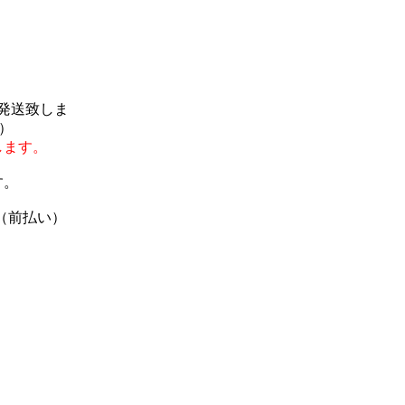
で発送致しま
）
します。
す。
（前払い）