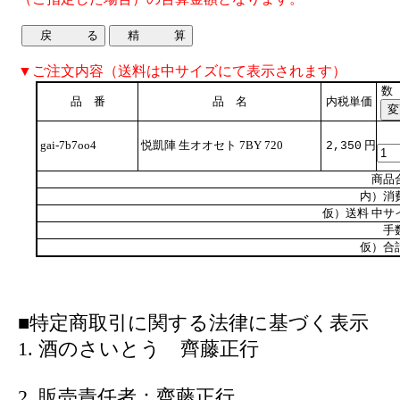
▼ご注文内容（送料は中サイズにて表示されます）
数
品 番
品 名
内税単価
gai-7b7oo4
悦凱陣 生オオセト 7BY 720
円
2,350
商品
内）消
仮）送料 中サ
手
仮）合
■特定商取引に関する法律に基づく表示
1. 酒のさいとう 齊藤正行
2. 販売責任者：齊藤正行