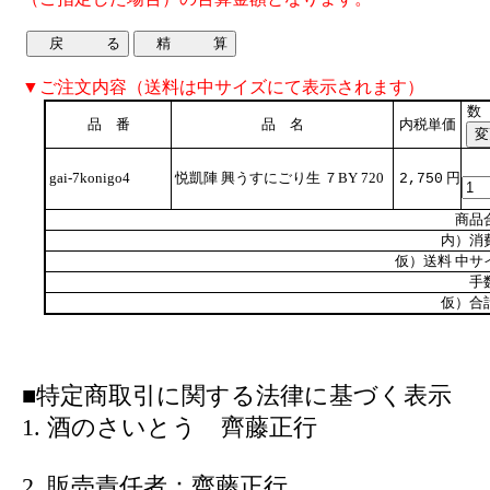
▼ご注文内容（送料は中サイズにて表示されます）
数
品 番
品 名
内税単価
gai-7konigo4
悦凱陣 興うすにごり生 ７BY 720
円
2,750
商品
内）消
仮）送料 中サ
手
仮）合
■特定商取引に関する法律に基づく表示
1. 酒のさいとう 齊藤正行
2. 販売責任者：齊藤正行