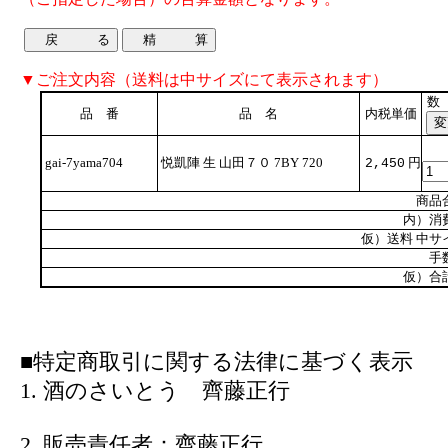
▼ご注文内容（送料は中サイズにて表示されます）
数
品 番
品 名
内税単価
gai-7yama704
悦凱陣 生 山田７０ 7BY 720
円
2,450
商品
内）消
仮）送料 中サ
手
仮）合
■特定商取引に関する法律に基づく表示
1. 酒のさいとう 齊藤正行
2. 販売責任者：齊藤正行