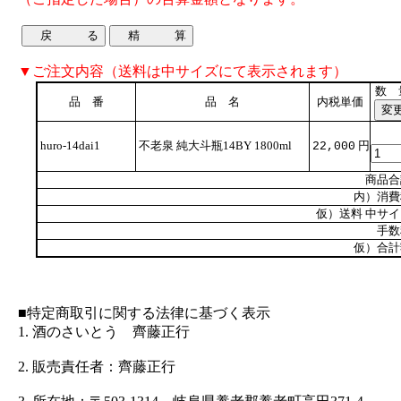
▼ご注文内容（送料は中サイズにて表示されます）
数 
品 番
品 名
内税単価
huro-14dai1
不老泉 純大斗瓶14BY 1800ml
円
22,000
商品合
内）消費
仮）送料 中サ
手数
仮）合計
■特定商取引に関する法律に基づく表示
1. 酒のさいとう 齊藤正行
2. 販売責任者：齊藤正行