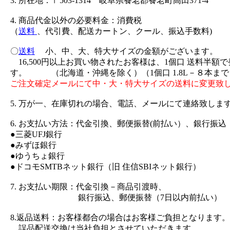
3. 所在地：〒503-1314 岐阜県養老郡養老町高田371-4
4. 商品代金以外の必要料金：消費税
（
送料
、代引費、配送カートン、クール、振込手数料)
〇
送料
小、中、大、特大サイズの金額がございます。
16,500円以上お買い物されたお客様は、1個口 送料半額
す。 （北海道・沖縄を除く）（1個口 1.8L－８本まで
ご注文確定メールにて中・大・特大サイズの送料に変更致
5. 万が一、在庫切れの場合、電話、メールにて連絡致しま
6. お支払い方法：代金引換、郵便振替(前払い）、銀行振込
●三菱UFJ銀行
●みずほ銀行
●ゆうちょ銀行
●ドコモSMTBネット銀行（旧 住信SBIネット銀行）
7. お支払い期限：代金引換－商品引渡時、
銀行振込、郵便振替（7日以内前払い）
8.返品送料：お客様都合の場合はお客様ご負担となります。
誤品配送交換は当社負担とさせていただきます。