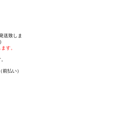
で発送致しま
）
します。
す。
（前払い）