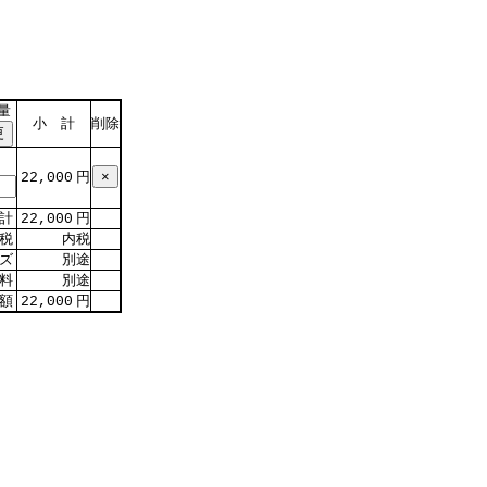
量
小 計
削除
円
22,000
計
円
22,000
税
内税
イズ
別途
料
別途
額
円
22,000