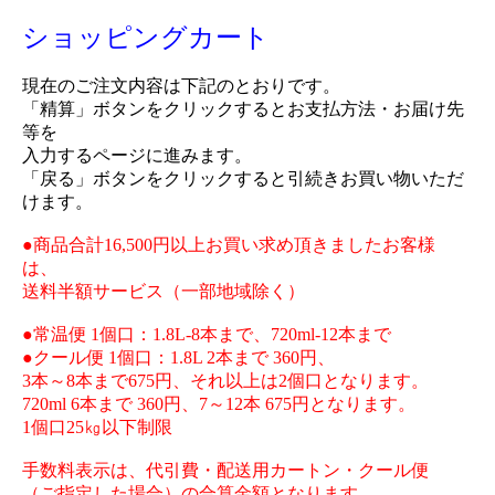
ショッピングカート
現在のご注文内容は下記のとおりです。
「精算」ボタンをクリックするとお支払方法・お届け先
等を
入力するページに進みます。
「戻る」ボタンをクリックすると引続きお買い物いただ
けます。
●商品合計16,500円以上お買い求め頂きましたお客様
は、
送料半額サービス（一部地域除く）
●常温便 1個口：1.8L-8本まで、720ml-12本まで
●クール便 1個口：1.8L 2本まで 360円、
3本～8本まで675円、それ以上は2個口となります。
720ml 6本まで 360円、7～12本 675円となります。
1個口25㎏以下制限
手数料表示は、代引費・配送用カートン・クール便
（ご指定した場合）の合算金額となります。