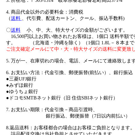
3. 所在地：〒503-1314 岐阜県養老郡養老町高田371-4
4. 商品代金以外の必要料金：消費税
（
送料
、代引費、配送カートン、クール、振込手数料)
〇
送料
小、中、大、特大サイズの金額がございます。
16,500円以上お買い物されたお客様は、1個口 送料半額
す。 （北海道・沖縄を除く）（1個口 1.8L－８本まで
ご注文確定メールにて中・大・特大サイズの送料に変更致
5. 万が一、在庫切れの場合、電話、メールにて連絡致しま
6. お支払い方法：代金引換、郵便振替(前払い）、銀行振込
●三菱UFJ銀行
●みずほ銀行
●ゆうちょ銀行
●ドコモSMTBネット銀行（旧 住信SBIネット銀行）
7. お支払い期限：代金引換－商品引渡時、
銀行振込、郵便振替（7日以内前払い）
8.返品送料：お客様都合の場合はお客様ご負担となります。
誤品配送交換は当社負担とさせていただきます。