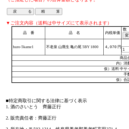
▼ご注文内容（送料は中サイズにて表示されます）
数
品 番
品 名
内税単価
huro-5kame1
不老泉 山廃生 亀の尾 5BY 1800
円
4,070
商品
内）消
仮）送料 中サ
手
仮）合
■特定商取引に関する法律に基づく表示
1. 酒のさいとう 齊藤正行
2. 販売責任者：齊藤正行