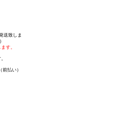
で発送致しま
）
します。
す。
（前払い）