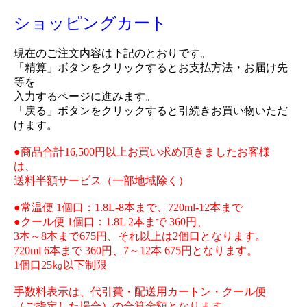
ショッピングカート
現在のご注文内容は下記のとおりです。
「精算」ボタンをクリックするとお支払方法・お届け先
等を
入力するページに進みます。
「戻る」ボタンをクリックすると引続きお買い物いただ
けます。
●商品合計16,500円以上お買い求め頂きましたお客様
は、
送料半額サービス（一部地域除く）
●常温便 1個口：1.8L-8本まで、720ml-12本まで
●クール便 1個口：1.8L 2本まで 360円、
3本～8本まで675円、それ以上は2個口となります。
720ml 6本まで 360円、7～12本 675円となります。
1個口25㎏以下制限
手数料表示は、代引費・配送用カートン・クール便
（ご指定した場合）の合算金額となります。