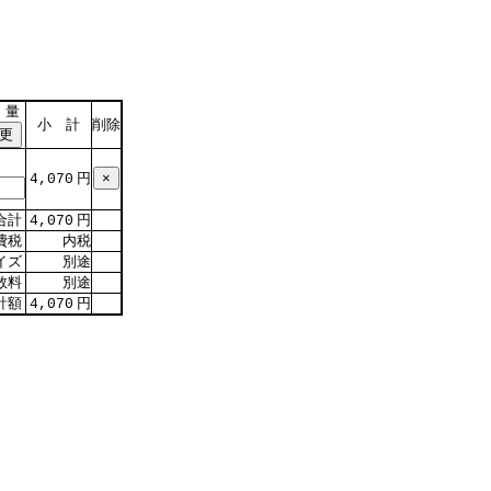
 量
小 計
削除
円
4,070
合計
円
4,070
費税
内税
イズ
別途
数料
別途
計額
円
4,070