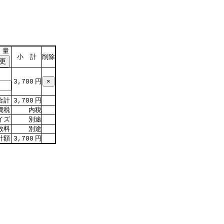
 量
小 計
削除
円
3,700
合計
円
3,700
費税
内税
イズ
別途
数料
別途
計額
円
3,700