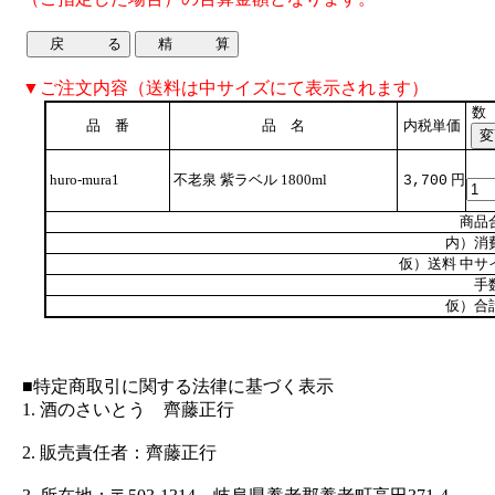
▼ご注文内容（送料は中サイズにて表示されます）
数
品 番
品 名
内税単価
huro-mura1
不老泉 紫ラベル 1800ml
円
3,700
商品
内）消
仮）送料 中サ
手
仮）合
■特定商取引に関する法律に基づく表示
1. 酒のさいとう 齊藤正行
2. 販売責任者：齊藤正行