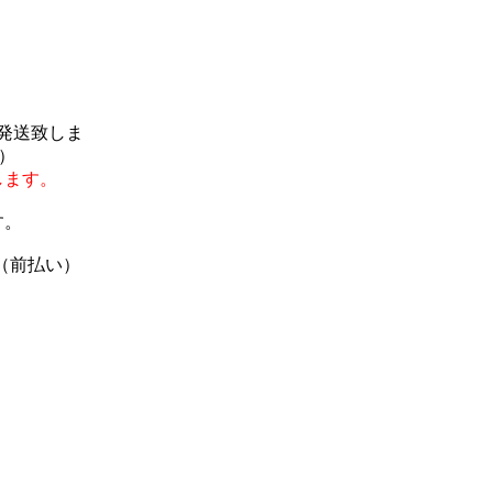
で発送致しま
）
します。
す。
（前払い）