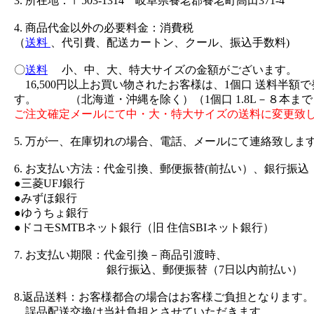
3. 所在地：〒503-1314 岐阜県養老郡養老町高田371-4
4. 商品代金以外の必要料金：消費税
（
送料
、代引費、配送カートン、クール、振込手数料)
〇
送料
小、中、大、特大サイズの金額がございます。
16,500円以上お買い物されたお客様は、1個口 送料半額
す。 （北海道・沖縄を除く）（1個口 1.8L－８本まで
ご注文確定メールにて中・大・特大サイズの送料に変更致
5. 万が一、在庫切れの場合、電話、メールにて連絡致しま
6. お支払い方法：代金引換、郵便振替(前払い）、銀行振込
●三菱UFJ銀行
●みずほ銀行
●ゆうちょ銀行
●ドコモSMTBネット銀行（旧 住信SBIネット銀行）
7. お支払い期限：代金引換－商品引渡時、
銀行振込、郵便振替（7日以内前払い）
8.返品送料：お客様都合の場合はお客様ご負担となります。
誤品配送交換は当社負担とさせていただきます。