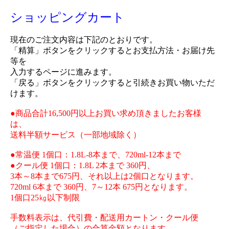
ショッピングカート
現在のご注文内容は下記のとおりです。
「精算」ボタンをクリックするとお支払方法・お届け先
等を
入力するページに進みます。
「戻る」ボタンをクリックすると引続きお買い物いただ
けます。
●商品合計16,500円以上お買い求め頂きましたお客様
は、
送料半額サービス（一部地域除く）
●常温便 1個口：1.8L-8本まで、720ml-12本まで
●クール便 1個口：1.8L 2本まで 360円、
3本～8本まで675円、それ以上は2個口となります。
720ml 6本まで 360円、7～12本 675円となります。
1個口25㎏以下制限
手数料表示は、代引費・配送用カートン・クール便
（ご指定した場合）の合算金額となります。