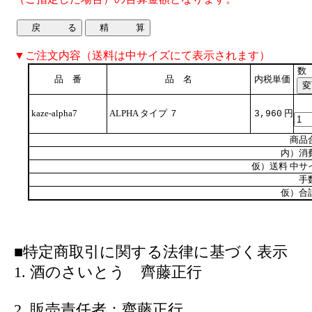
▼ご注文内容（送料は中サイズにて表示されます）
数
品 番
品 名
内税単価
kaze-alpha7
ALPHA タイプ ７
円
3,960
商品
内）消
仮）送料 中サ
手
仮）合
■特定商取引に関する法律に基づく表示
1. 酒のさいとう 齊藤正行
2. 販売責任者：齊藤正行