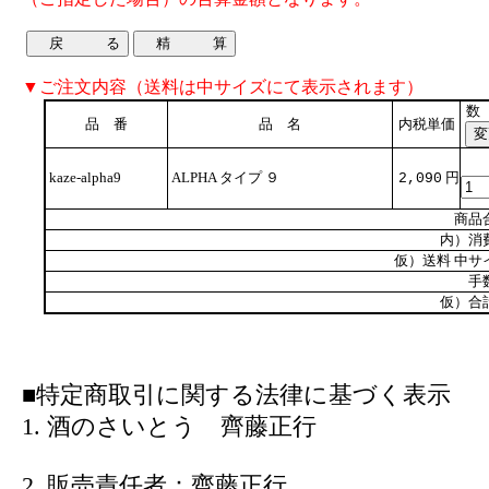
▼ご注文内容（送料は中サイズにて表示されます）
数
品 番
品 名
内税単価
kaze-alpha9
ALPHA タイプ ９
円
2,090
商品
内）消
仮）送料 中サ
手
仮）合
■特定商取引に関する法律に基づく表示
1. 酒のさいとう 齊藤正行
2. 販売責任者：齊藤正行