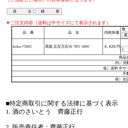
▼ご注文内容（送料は中サイズにて表示されます）
数
品 番
品 名
内税単価
koku-75001
黒龍 五百万石50 7BY 1800
円
4,620
商品
内）消
仮）送料 中サ
手
仮）合
■特定商取引に関する法律に基づく表示
1. 酒のさいとう 齊藤正行
2. 販売責任者：齊藤正行