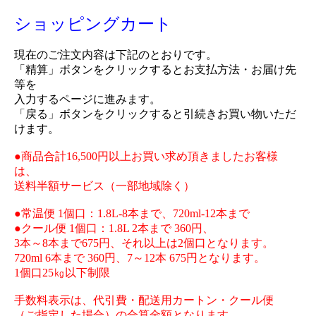
ショッピングカート
現在のご注文内容は下記のとおりです。
「精算」ボタンをクリックするとお支払方法・お届け先
等を
入力するページに進みます。
「戻る」ボタンをクリックすると引続きお買い物いただ
けます。
●商品合計16,500円以上お買い求め頂きましたお客様
は、
送料半額サービス（一部地域除く）
●常温便 1個口：1.8L-8本まで、720ml-12本まで
●クール便 1個口：1.8L 2本まで 360円、
3本～8本まで675円、それ以上は2個口となります。
720ml 6本まで 360円、7～12本 675円となります。
1個口25㎏以下制限
手数料表示は、代引費・配送用カートン・クール便
（ご指定した場合）の合算金額となります。