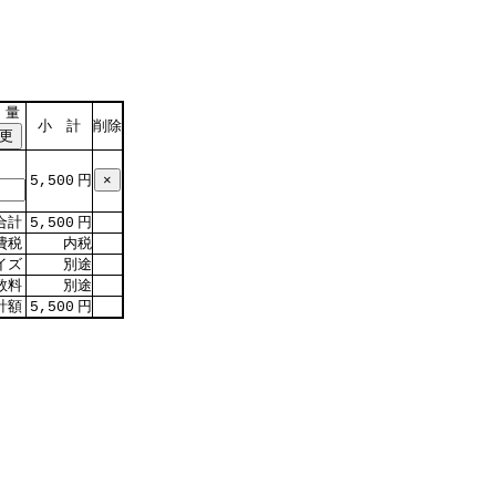
 量
小 計
削除
円
5,500
合計
円
5,500
費税
内税
イズ
別途
数料
別途
計額
円
5,500