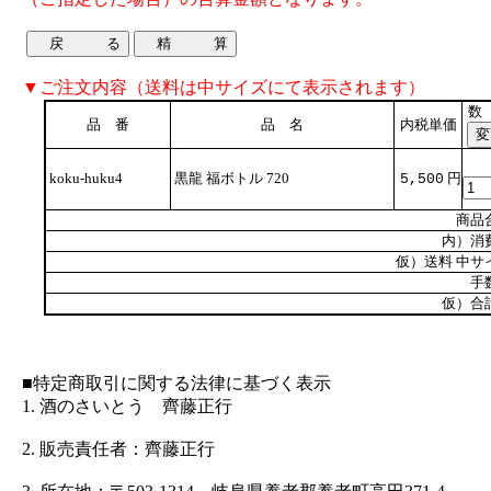
▼ご注文内容（送料は中サイズにて表示されます）
数
品 番
品 名
内税単価
koku-huku4
黒龍 福ボトル 720
円
5,500
商品
内）消
仮）送料 中サ
手
仮）合
■特定商取引に関する法律に基づく表示
1. 酒のさいとう 齊藤正行
2. 販売責任者：齊藤正行