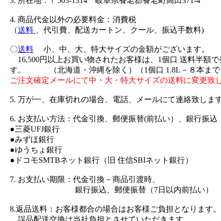
3. 所在地：〒503-1314 岐阜県養老郡養老町高田371-4
4. 商品代金以外の必要料金：消費税
（
送料
、代引費、配送カートン、クール、振込手数料)
〇
送料
小、中、大、特大サイズの金額がございます。
16,500円以上お買い物されたお客様は、1個口 送料半額
す。 （北海道・沖縄を除く）（1個口 1.8L－８本まで
ご注文確定メールにて中・大・特大サイズの送料に変更致
5. 万が一、在庫切れの場合、電話、メールにて連絡致しま
6. お支払い方法：代金引換、郵便振替(前払い）、銀行振込
●三菱UFJ銀行
●みずほ銀行
●ゆうちょ銀行
●ドコモSMTBネット銀行（旧 住信SBIネット銀行）
7. お支払い期限：代金引換－商品引渡時、
銀行振込、郵便振替（7日以内前払い）
8.返品送料：お客様都合の場合はお客様ご負担となります。
誤品配送交換は当社負担とさせていただきます。