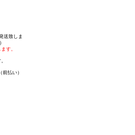
で発送致しま
）
します。
す。
（前払い）