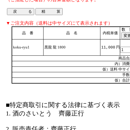
▼ご注文内容（送料は中サイズにて表示されます）
数 
品 番
品 名
内税単価
koku-ryu1
黒龍 龍 1800
円
11,000
商品合
内）消費
仮）送料 中サ
手数
仮）合計
■特定商取引に関する法律に基づく表示
1. 酒のさいとう 齊藤正行
2. 販売責任者：齊藤正行