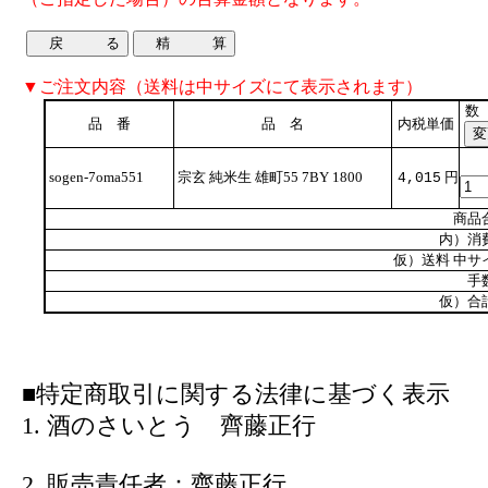
▼ご注文内容（送料は中サイズにて表示されます）
数
品 番
品 名
内税単価
sogen-7oma551
宗玄 純米生 雄町55 7BY 1800
円
4,015
商品
内）消
仮）送料 中サ
手
仮）合
■特定商取引に関する法律に基づく表示
1. 酒のさいとう 齊藤正行
2. 販売責任者：齊藤正行