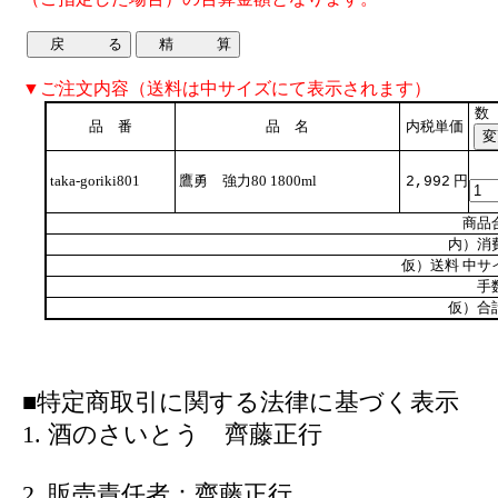
▼ご注文内容（送料は中サイズにて表示されます）
数
品 番
品 名
内税単価
taka-goriki801
鷹勇 強力80 1800ml
円
2,992
商品
内）消
仮）送料 中サ
手
仮）合
■特定商取引に関する法律に基づく表示
1. 酒のさいとう 齊藤正行
2. 販売責任者：齊藤正行