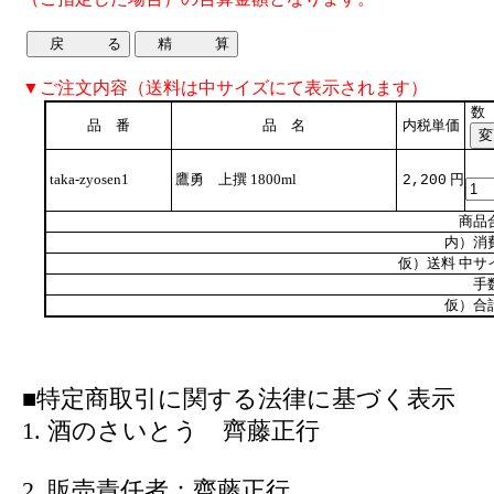
▼ご注文内容（送料は中サイズにて表示されます）
数
品 番
品 名
内税単価
taka-zyosen1
鷹勇 上撰 1800ml
円
2,200
商品
内）消
仮）送料 中サ
手
仮）合
■特定商取引に関する法律に基づく表示
1. 酒のさいとう 齊藤正行
2. 販売責任者：齊藤正行