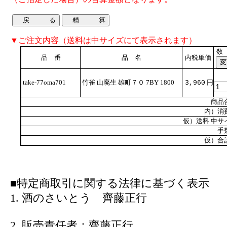
▼ご注文内容（送料は中サイズにて表示されます）
数
品 番
品 名
内税単価
take-77oma701
竹雀 山廃生 雄町７０ 7BY 1800
円
3,960
商品
内）消
仮）送料 中サ
手
仮）合
■特定商取引に関する法律に基づく表示
1. 酒のさいとう 齊藤正行
2. 販売責任者：齊藤正行