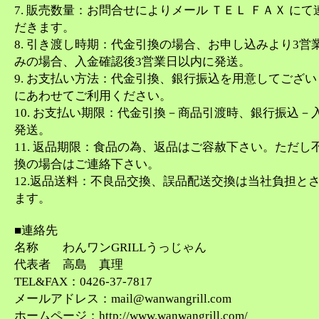
7. 販売数量：お問合せによりメール ＴＥＬ ＦＡＸ に
だきます。
8. 引き渡し時期：代金引換の場合、お申し込みより3営
みの場合、入金確認後3営業日以内に発送。
9. お支払い方法：代金引換、銀行振込を用意してござ
にあわせてご利用ください。
10. お支払い期限：代金引換－商品引渡時、銀行振込－
発送。
11. 返品期限：食品の為、返品はご容赦下さい。ただし
換の場合はご連絡下さい。
12.返品送料：不良品交換、誤品配送交換は当社負担と
ます。
■連絡先
名称 わんワンGRILLうっじゃん
代表者 高島 真理
TEL&FAX：0426-37-7817
メールアドレス：mail@wanwangrill.com
ホームページ：http://www.wanwangrill.com/