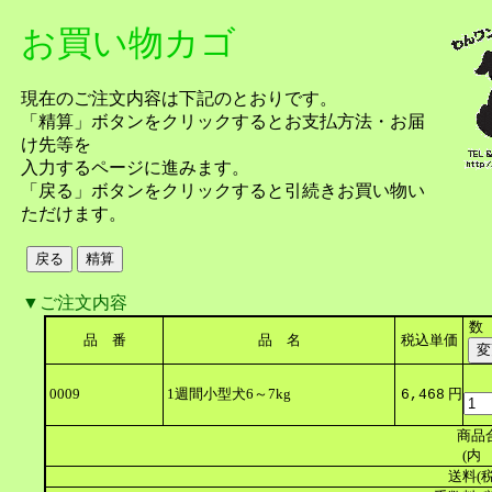
お買い物カゴ
現在のご注文内容は下記のとおりです。
「精算」ボタンをクリックするとお支払方法・お届
け先等を
入力するページに進みます。
「戻る」ボタンをクリックすると引続きお買い物い
ただけます。
▼ご注文内容
数
品 番
品 名
税込単価
0009
1週間小型犬6～7kg
円
6,468
商品
(内 
送料(税