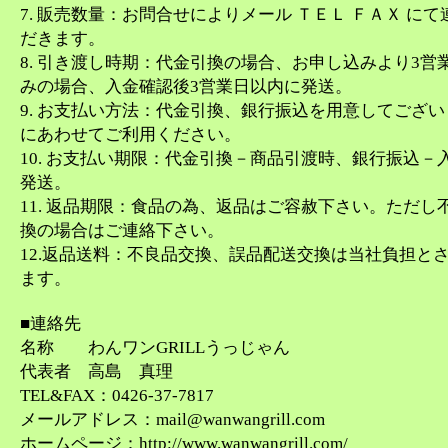
7. 販売数量：お問合せによりメール ＴＥＬ ＦＡＸ に
だきます。
8. 引き渡し時期：代金引換の場合、お申し込みより3営
みの場合、入金確認後3営業日以内に発送。
9. お支払い方法：代金引換、銀行振込を用意してござ
にあわせてご利用ください。
10. お支払い期限：代金引換－商品引渡時、銀行振込－
発送。
11. 返品期限：食品の為、返品はご容赦下さい。ただし
換の場合はご連絡下さい。
12.返品送料：不良品交換、誤品配送交換は当社負担と
ます。
■連絡先
名称 わんワンGRILLうっじゃん
代表者 高島 真理
TEL&FAX：0426-37-7817
メールアドレス：mail@wanwangrill.com
ホームページ：http://www.wanwangrill.com/