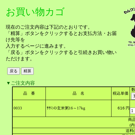
お買い物カゴ
現在のご注文内容は下記のとおりです。
「精算」ボタンをクリックするとお支払方法・お届
け先等を
入力するページに進みます。
「戻る」ボタンをクリックすると引続きお買い物い
ただけます。
▼ご注文内容
品 番
品 名
税込単価
0033
ｻｻﾐの玄米粥16～17kg
円
616
商品
(内
送料(