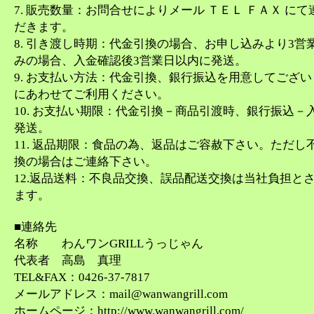
7. 販売数量：お問合せによりメール ＴＥＬ ＦＡＸ に
だきます。
8. 引き渡し時期：代金引換の場合、お申し込みより3営
みの場合、入金確認後3営業日以内に発送。
9. お支払い方法：代金引換、銀行振込を用意してござ
にあわせてご利用ください。
10. お支払い期限：代金引換－商品引渡時、銀行振込－
発送。
11. 返品期限：食品の為、返品はご容赦下さい。ただし
換の場合はご連絡下さい。
12.返品送料：不良品交換、誤品配送交換は当社負担と
ます。
■連絡先
名称 わんワンGRILLうっじゃん
代表者 高島 真理
TEL&FAX：0426-37-7817
メールアドレス：mail@wanwangrill.com
ホームページ：http://www.wanwangrill.com/