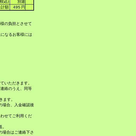
税込)
別途
計額
円
495
客様の負担とさせて
上になるお客様には
せていただきます。
、連絡のうえ、同等
だきます。
みの場合、入金確認後
あわせてご利用くだ
送。
換の場合はご連絡下さ