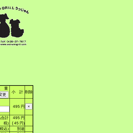
数 量
小 計
削除
円
495
合計
円
495
 税)
円)
(45
税込)
別途