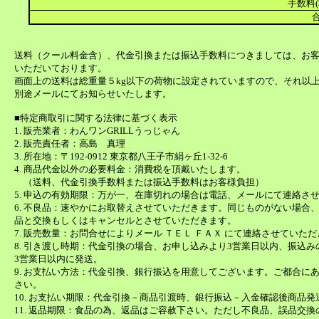
手数料(
合
送料（クール料金含）、代金引換または振込手数料につきましては、お
いただいております。
画面上の送料は総重量５kg以下の荷物に設定されていますので、それ以
別途メールにてお知らせいたします。
■特定商取引に関する法律に基づく表示
1. 販売業者：わんワンGRILLうっじゃん
2. 販売責任者：高島 真理
3. 所在地：〒192-0912 東京都八王子市絹ヶ丘1-32-6
4. 商品代金以外の必要料金：消費税を頂戴いたします。
（送料、代金引換手数料または振込手数料はお客様負担）
5. 申込の有効期限：万が一、在庫切れの場合は電話、メールにて連絡さ
6. 不良品：速やかにお取替えさせていただきます。同じものがない場合
品と交換もしくはキャンセルとさせていただきます。
7. 販売数量：お問合せによりメール ＴＥＬ ＦＡＸ にて連絡させていた
8. 引き渡し時期：代金引換の場合、お申し込みより3営業日以内、振込
3営業日以内に発送。
9. お支払い方法：代金引換、銀行振込を用意してございます。ご都合に
さい。
10. お支払い期限：代金引換－商品引渡時、銀行振込－入金確認後商品発
11. 返品期限：食品の為、返品はご容赦下さい。ただし不良品、誤品交