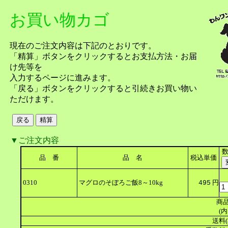
お買い物カゴ
現在のご注文内容は下記のとおりです。
「精算」ボタンをクリックするとお支払方法・お届
け先等を
入力するページに進みます。
「戻る」ボタンをクリックすると引続きお買い物い
ただけます。
▼ご注文内容
品 番
品 名
税込単価
0310
マグロのそぼろご飯8～10kg
円
495
商品
(内
送料(