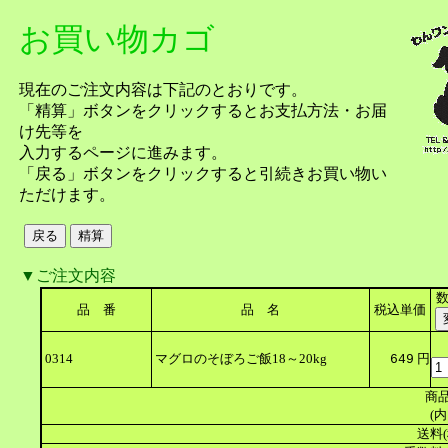
お買い物カゴ
現在のご注文内容は下記のとおりです。
「精算」ボタンをクリックするとお支払方法・お届
け先等を
入力するページに進みます。
「戻る」ボタンをクリックすると引続きお買い物い
ただけます。
▼ご注文内容
品 番
品 名
税込単価
0314
マグロのそぼろご飯18～20kg
円
649
商品
(内
送料(