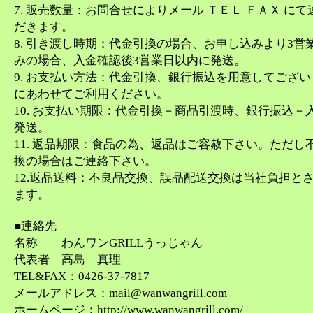
7. 販売数量：お問合せによりメール ＴＥＬ ＦＡＸ に
だきます。
8. 引き渡し時期：代金引換の場合、お申し込みより3営
みの場合、入金確認後3営業日以内に発送。
9. お支払い方法：代金引換、銀行振込を用意してござ
にあわせてご利用ください。
10. お支払い期限：代金引換－商品引渡時、銀行振込－
発送。
11. 返品期限：食品の為、返品はご容赦下さい。ただし
換の場合はご連絡下さい。
12.返品送料：不良品交換、誤品配送交換は当社負担と
ます。
■連絡先
名称 わんワンGRILLうっじゃん
代表者 高島 真理
TEL&FAX：0426-37-7817
メールアドレス：mail@wanwangrill.com
ホームページ：http://www.wanwangrill.com/