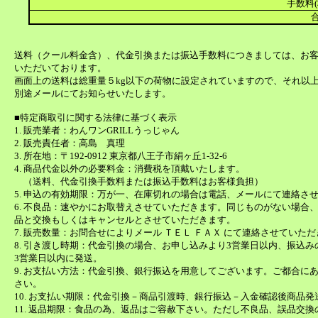
手数料(
合
送料（クール料金含）、代金引換または振込手数料につきましては、お
いただいております。
画面上の送料は総重量５kg以下の荷物に設定されていますので、それ以
別途メールにてお知らせいたします。
■特定商取引に関する法律に基づく表示
1. 販売業者：わんワンGRILLうっじゃん
2. 販売責任者：高島 真理
3. 所在地：〒192-0912 東京都八王子市絹ヶ丘1-32-6
4. 商品代金以外の必要料金：消費税を頂戴いたします。
（送料、代金引換手数料または振込手数料はお客様負担）
5. 申込の有効期限：万が一、在庫切れの場合は電話、メールにて連絡さ
6. 不良品：速やかにお取替えさせていただきます。同じものがない場合
品と交換もしくはキャンセルとさせていただきます。
7. 販売数量：お問合せによりメール ＴＥＬ ＦＡＸ にて連絡させていた
8. 引き渡し時期：代金引換の場合、お申し込みより3営業日以内、振込
3営業日以内に発送。
9. お支払い方法：代金引換、銀行振込を用意してございます。ご都合に
さい。
10. お支払い期限：代金引換－商品引渡時、銀行振込－入金確認後商品発
11. 返品期限：食品の為、返品はご容赦下さい。ただし不良品、誤品交