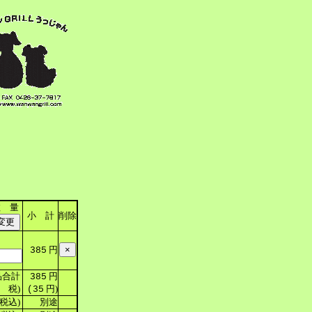
数 量
小 計
削除
円
385
合計
円
385
 税)
円)
(35
税込)
別途