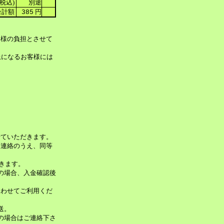
税込)
別途
計額
円
385
客様の負担とさせて
上になるお客様には
せていただきます。
、連絡のうえ、同等
だきます。
みの場合、入金確認後
あわせてご利用くだ
送。
換の場合はご連絡下さ