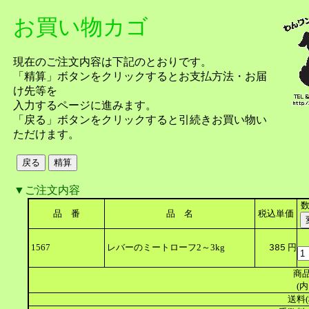
お買い物カゴ
現在のご注文内容は下記のとおりです。
「精算」ボタンをクリックするとお支払方法・お届
け先等を
入力するページに進みます。
「戻る」ボタンをクリックすると引続きお買い物い
ただけます。
▼ご注文内容
品 番
品 名
税込単価
1567
レバーのミートローフ2～3kg
円
385
商品
(内
送料(