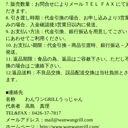
7. 販売数量：お問合せによりメール ＴＥＬ ＦＡＸ に
だきます。
8. 引き渡し時期：代金引換の場合、お申し込みより3営
みの場合、入金確認後3営業日以内に発送。
9. お支払い方法：代金引換、銀行振込を用意してござ
にあわせてご利用ください。
10. お支払い期限：代金引換－商品引渡時、銀行振込－
発送。
11. 返品期限：食品の為、返品はご容赦下さい。ただし
換の場合はご連絡下さい。
12.返品送料：不良品交換、誤品配送交換は当社負担と
ます。
■連絡先
名称 わんワンGRILLうっじゃん
代表者 高島 真理
TEL&FAX：0426-37-7817
メールアドレス：mail@wanwangrill.com
ホームページ：http://www.wanwangrill.com/