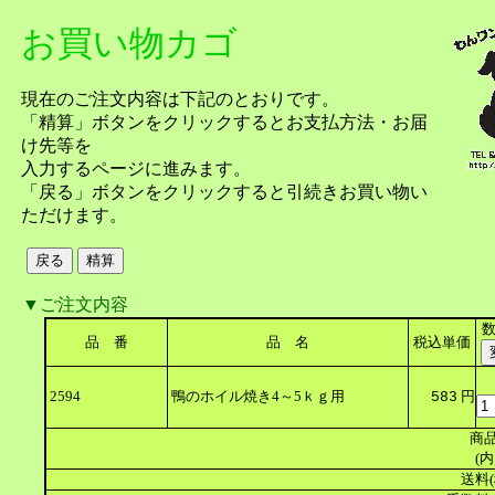
お買い物カゴ
現在のご注文内容は下記のとおりです。
「精算」ボタンをクリックするとお支払方法・お届
け先等を
入力するページに進みます。
「戻る」ボタンをクリックすると引続きお買い物い
ただけます。
▼ご注文内容
品 番
品 名
税込単価
2594
鴨のホイル焼き4～5ｋｇ用
円
583
商品
(内
送料(