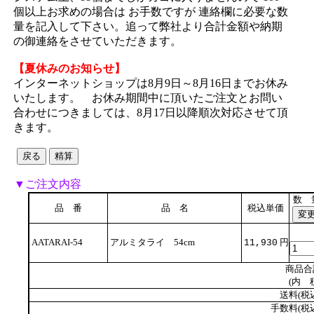
個以上お求めの場合は お手数ですが 連絡欄に必要な数
量を記入して下さい。追って弊社より合計金額や納期
の御連絡をさせていただきます。
【夏休みのお知らせ】
インターネットショップは8月9日～8月16日までお休み
いたします。 お休み期間中に頂いたご注文とお問い
合わせにつきましては、8月17日以降順次対応させて頂
きます。
▼ご注文内容
数 
品 番
品 名
税込単価
AATARAI-54
アルミタライ 54cm
円
11,930
商品合
(内 
送料(税
手数料(税