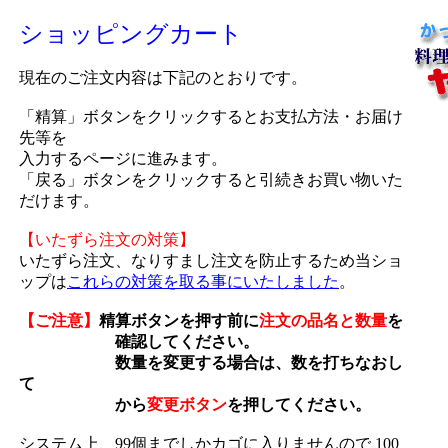
ショッピングカート
現在のご注文内容は下記のとおりです。
「精算」ボタンをクリックするとお支払方法・お届け
先等を
入力するページに進みます。
「戻る」ボタンをクリックすると引続きお買い物いた
だけます。
【いたずら注文の対策】
いたずら注文、なりすまし注文を防止するため当ショ
ップは
これらの対策を取る事にいたしました
。
【ご注意】
精算ボタンを押す前に
注文の品名と数量
を
確認してください。
数量を変更する場合は、数を打ちなおし
て
から
変更ボタン
を押してください。
システム上、99個までしかカゴに入りませんので 100