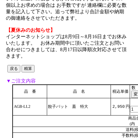
個以上お求めの場合は お手数ですが 連絡欄に必要な数
量を記入して下さい。追って弊社より合計金額や納期
の御連絡をさせていただきます。
【夏休みのお知らせ】
インターネットショップは8月9日～8月16日までお休み
いたします。 お休み期間中に頂いたご注文とお問い
合わせにつきましては、8月17日以降順次対応させて頂
きます。
▼ご注文内容
数
品 番
品 名
税込単価
AGB-LL2
餃子バット 蓋 特大
円
2,950
商品
(内 
送料(税
手数料(税