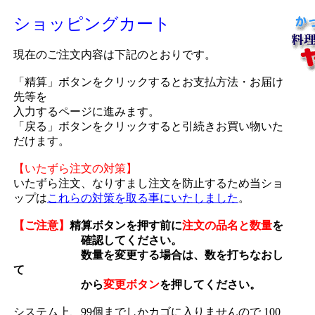
ショッピングカート
現在のご注文内容は下記のとおりです。
「精算」ボタンをクリックするとお支払方法・お届け
先等を
入力するページに進みます。
「戻る」ボタンをクリックすると引続きお買い物いた
だけます。
【いたずら注文の対策】
いたずら注文、なりすまし注文を防止するため当ショ
ップは
これらの対策を取る事にいたしました
。
【ご注意】
精算ボタンを押す前に
注文の品名と数量
を
確認してください。
数量を変更する場合は、数を打ちなおし
て
から
変更ボタン
を押してください。
システム上、99個までしかカゴに入りませんので 100