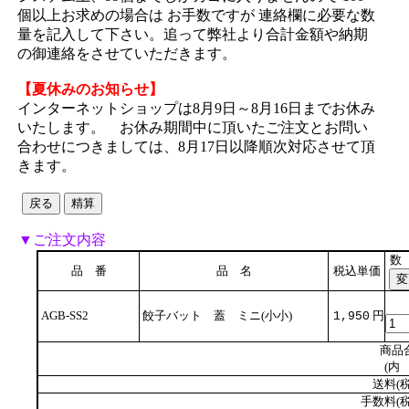
個以上お求めの場合は お手数ですが 連絡欄に必要な数
量を記入して下さい。追って弊社より合計金額や納期
の御連絡をさせていただきます。
【夏休みのお知らせ】
インターネットショップは8月9日～8月16日までお休み
いたします。 お休み期間中に頂いたご注文とお問い
合わせにつきましては、8月17日以降順次対応させて頂
きます。
▼ご注文内容
数
品 番
品 名
税込単価
AGB-SS2
餃子バット 蓋 ミニ(小小)
円
1,950
商品
(内 
送料(税
手数料(税